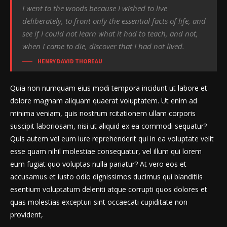
I went to the woods because I wished to live
deliberately, to front only the essential facts of life, and
see if I could not learn what it had to teach, and not,
when I came to die, discover that I had not lived.
HENRY DAVID THOREAU
Quia non numquam eius modi tempora incidunt ut labore et
dolore magnam aliquam quaerat voluptatem. Ut enim ad
minima veniam, quis nostrum rcitationem ullam corporis
suscipit laboriosam, nisi ut aliquid ex ea commodi sequatur?
Quis autem vel eum iure reprehenderit qui in ea voluptate velit
esse quam nihil molestiae consequatur, vel illum qui lorem
eum fugiat quo voluptas nulla pariatur? At vero eos et
accusamus et iusto odio dignissimos ducimus qui blanditiis
esentium voluptatum deleniti atque corrupti quos dolores et
quas molestias excepturi sint occaecati cupiditate non
provident,