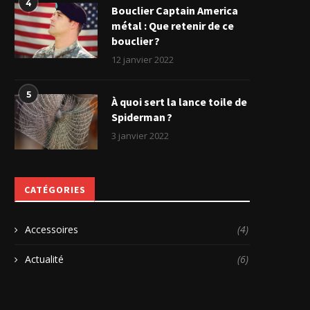
4
Bouclier Captain America
métal : Que retenir de ce
bouclier ?
12 janvier 2022
5
À quoi sert la lance toile de
Spiderman ?
3 janvier 2022
CATÉGORIES
Accessoires
(4)
Actualité
(6)