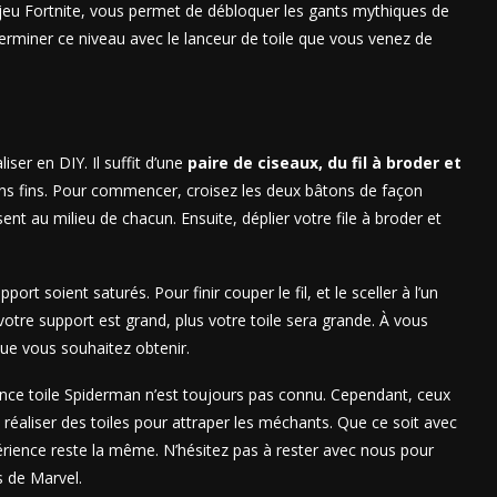
 jeu Fortnite, vous permet de débloquer les gants mythiques de
erminer ce niveau avec le lanceur de toile que vous venez de
liser en DIY. Il suffit d’une
paire de ciseaux, du fil à broder et
ons fins. Pour commencer, croisez les deux bâtons de façon
ent au milieu de chacun. Ensuite, déplier votre file à broder et
ort soient saturés. Pour finir couper le fil, et le sceller à l’un
votre support est grand, plus votre toile sera grande. À vous
que vous souhaitez obtenir.
lance toile Spiderman n’est toujours pas connu. Cependant, ceux
 réaliser des toiles pour attraper les méchants. Que ce soit avec
érience reste la même. N’hésitez pas à rester avec nous pour
s de Marvel.