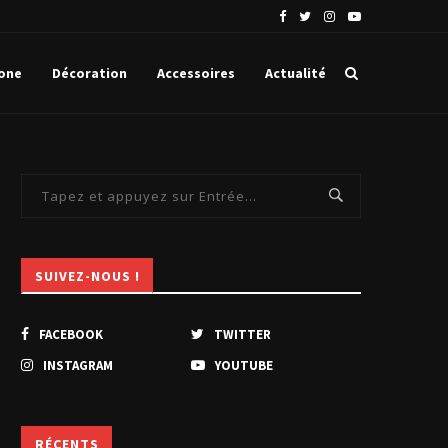
ériques comporte...
Films Marvel : dans quel ordre faut-il les...
one
Décoration
Accessoires
Actualité
SUIVEZ-NOUS !
FACEBOOK
TWITTER
INSTAGRAM
YOUTUBE
RÉCENTS