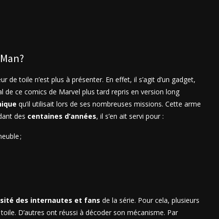
r Man?
r de toile n’est plus à présenter. En effet, il s’agit d’un gadget,
ipal de ce comics de Marvel plus tard repris en version long
hique
qu’il utilisait lors de ses nombreuses missions. Cette arme
ndant des
centaines d’années
, il s’en ait servi pour :
euble ;
osité des internautes et fans
de la série. Pour cela, plusieurs
 toile. D’autres ont réussi à décoder son mécanisme. Par