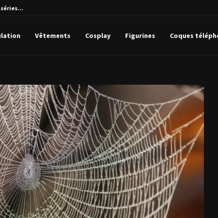
uissant ?
The Marvels : Combien de scènes post-gén
lation
Vêtements
Cosplay
Figurines
Coques téléph